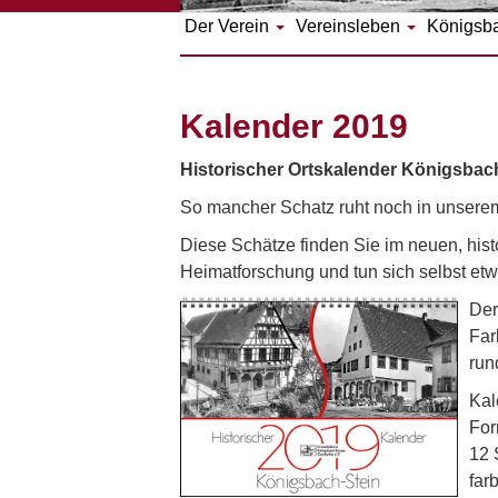
Der Verein
Vereinsleben
Königsb
Kalender 2019
Historischer Ortskalender Königsbac
So mancher Schatz ruht noch in unsere
Diese Schätze finden Sie im neuen, hist
Heimatforschung und tun sich selbst etw
Der
Far
run
Kal
For
12 
far