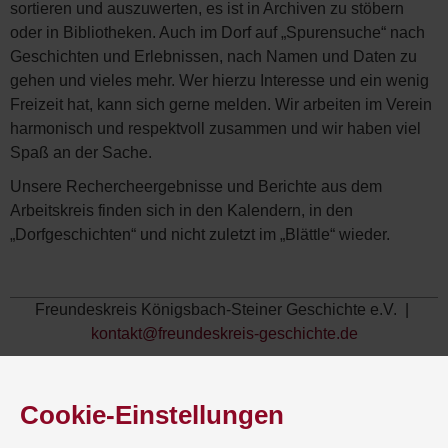
sortieren und auszuwerten, es ist in Archiven zu stöbern
oder in Bibliotheken. Auch im Dorf auf „Spurensuche“ nach
Geschichten und Erlebnissen, nach Namen und Daten zu
gehen und vieles mehr. Wer hierzu Interesse und ein wenig
Freizeit hat, kann sich gerne melden. Wir arbeiten im Verein
harmonisch und respektvoll zusammen und wir haben viel
Spaß an der Sache.
Unsere Rechercheergebnisse und Berichte aus dem
Arbeitskreis finden sich in den Kalendern, in den
„Dorfgeschichten“ und nicht zuletzt im „Blättle“ wieder.
Freundeskreis Königsbach-Steiner Geschichte e.V. |
kontakt@freundeskreis-geschichte.de
Cookie-Einstellungen